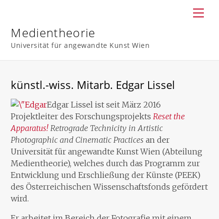
Skip
Men
to
content
Medientheorie
Universität für angewandte Kunst Wien
künstl.-wiss. Mitarb. Edgar Lissel
Edgar Lissel ist seit März 2016
Projektleiter des Forschungsprojekts
Reset the
Apparatus!
Retrograde Technicity in Artistic
Photographic and Cinematic Practices
an der
Universität für angewandte Kunst Wien (Abteilung
Medientheorie), welches durch das Programm zur
Entwicklung und Erschließung der Künste (PEEK)
des Österreichischen Wissenschaftsfonds gefördert
wird.
Er arbeitet im Bereich der Fotografie mit einem