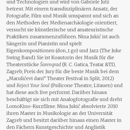
und Technologien und wird von Gabriele Jutz
betreut. Mit einem transdisziplinären Ansatz, der
Fotografie, Film und Musik umspannt und sich an
den Methoden der Medienarchäologie orientiert,
versucht sie künstlerische und amateuristische
Praktiken zusammenzuführen. Nina Jukić ist auch
Sängerin und Pianistin und spielt
Eigenkompositionen (don_t go) und Jazz (The Juke
Swing Band). Sie ist Koautorin der Musik für die
Theaterstücke
Šarengrad
(R. C. Gatica, Teatar &TD,
Zagreb; Preis der Jury für die beste Musik bei dem
„Marulićevi dani“ Theater Festival in Split, 2012)
und
Reject Your Soul
(Psilicone Theatre, Litauen) und
hat diese auch live performt. Darüber hinaus
beschäftigt sie sich mit Analogfotografie und dreht
LomoKino-Kurzfilme. Nina Jukić absolvierte 2010
ihren Master in Musikologie an der Universität
Zagreb und besitzt darüber hinaus einen Master in
den Fächern Kunstgeschichte und Anglistik