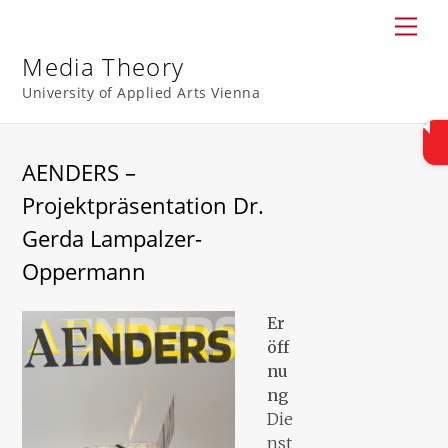
Skip
Men
to
content
Media Theory
University of Applied Arts Vienna
AENDERS –
Projektpräsentation Dr.
Gerda Lampalzer-
Oppermann
Er
öff
nu
ng
Die
nst