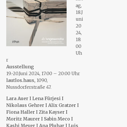
ag,
18.J
uni
20
24,
18:
00
Uh
r
Ausstellung
19.-20.Juni 2024, 17:00 – 20:00 Uhr
lautlos.haus,
1090,
Nussdorferstraße 47.
Lara Auer I Lena Fürjesi I
Nikolaus Gehrer I Alix Gratzer I
Fiona Haller I Zita Kayser I
Moritz Maurer I Sabin Meco I
Kashi Meyer I Ana Pluhar I Luis