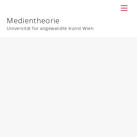
Skip
Men
to
content
Medientheorie
Universität für angewandte Kunst Wien