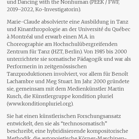
und Dancing with the Nonhuman (PEEK / FWF,
2019–2022, Ko-Investigatorin).
Marie-Claude absolvierte eine Ausbildung in Tanz
und Kinanthropologie an der Université du Québec
à Montréal und erwarb einen M.A. in
Choreographie am Hochschulübergreifenden
Zentrum für Tanz (HZT, Berlin). Von 1985 bis 2000
unterrichtete sie somatische Pädagogik und war als
Performerin in zeitgenössischen
Tanzproduktionen involviert, vor allem für Benoît
Lachambre und Meg Stuart. Im Jahr 2000 gründete
sie, gemeinsam mit dem Medienkünstler Martin
Kusch, die Künstlergruppe kondition pluriel
(www.konditionpluriel.org).
Sie hat einen künstlerischen Forschungsansatz
entwickelt, den sie als “technosomatisch”
beschreibt, eine hybridisierende kompositorische
Methodik, die autopoietische Körper-Maschinen-