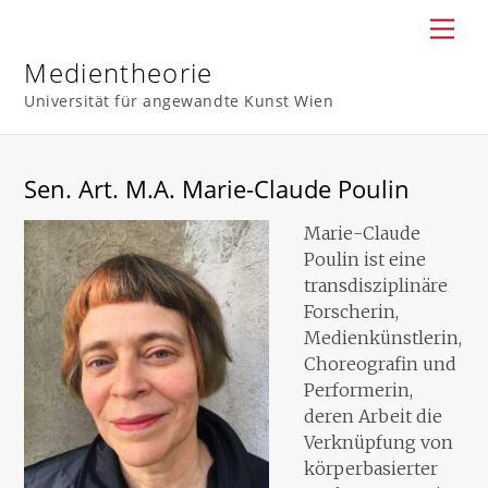
Skip
Men
to
content
Medientheorie
Universität für angewandte Kunst Wien
Sen. Art. M.A. Marie-Claude Poulin
Marie-Claude
Poulin ist eine
transdisziplinäre
Forscherin,
Medienkünstlerin,
Choreografin und
Performerin,
deren Arbeit die
Verknüpfung von
körperbasierter