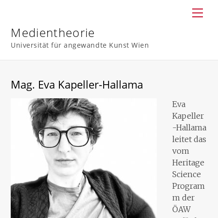
Skip
Men
to
content
Medientheorie
Universität für angewandte Kunst Wien
Mag. Eva Kapeller-Hallama
Eva
Kapeller
-Hallama
leitet das
vom
Heritage
Science
Program
m der
ÖAW