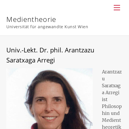
Skip
Men
to
content
Medientheorie
Universität für angewandte Kunst Wien
Univ.-Lekt. Dr. phil. Arantzazu
Saratxaga Arregi
Arantzaz
u
Saratxag
a Arregi
ist
Philosop
hin und
Medient
heoretik