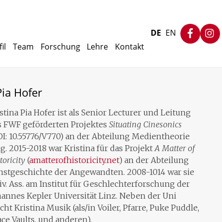
Faceb
DE
EN
il
Team
Forschung
Lehre
Kontakt
Pia Hofer
stina Pia Hofer ist als Senior Lecturer und Leitung
s FWF geförderten Projektes
Situating Cinesonics
I: 10.55776/V770) an der Abteilung Medientheorie
ig. 2015-2018 war Kristina für das Projekt
A Matter of
toricity
(
amatterofhistoricity.net
) an der Abteilung
nstgeschichte der Angewandten. 2008-1014 war sie
v. Ass. am Institut für Geschlechterforschung der
hannes Kepler Universität Linz. Neben der Uni
ht Kristina Musik (als/in Voiler, Pfarre, Puke Puddle,
ce Vaults, und anderen).