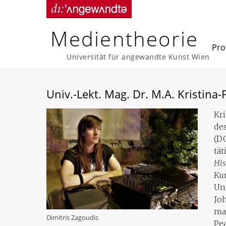
Skip
to
content
Medientheorie
Prof
Universität für angewandte Kunst Wien
Univ.-Lekt. Mag. Dr. M.A. Kristina-
Kri
de
(DO
tät
His
Ku
Uni
Jo
mac
Dimitris Zagoudis
Pea