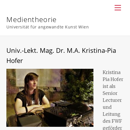
Skip
Men
to
content
Medientheorie
Universität für angewandte Kunst Wien
Univ.-Lekt. Mag. Dr. M.A. Kristina-Pia
Hofer
Kristina
Pia Hofer
ist als
Senior
Lecturer
und
Leitung
des FWF
geförder