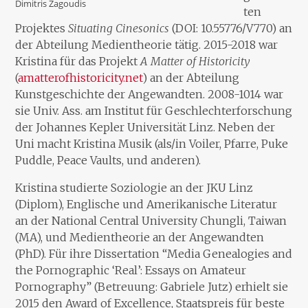
Dimitris Zagoudis
ten
Projektes
Situating Cinesonics
(DOI: 10.55776/V770) an
der Abteilung Medientheorie tätig. 2015-2018 war
Kristina für das Projekt
A Matter of Historicity
(
amatterofhistoricity.net
) an der Abteilung
Kunstgeschichte der Angewandten. 2008-1014 war
sie Univ. Ass. am Institut für Geschlechterforschung
der Johannes Kepler Universität Linz. Neben der
Uni macht Kristina Musik (als/in Voiler, Pfarre, Puke
Puddle, Peace Vaults, und anderen).
Kristina studierte Soziologie an der JKU Linz
(Diplom), Englische und Amerikanische Literatur
an der National Central University Chungli, Taiwan
(MA), und Medientheorie an der Angewandten
(PhD). Für ihre Dissertation “Media Genealogies and
the Pornographic ‘Real’: Essays on Amateur
Pornography” (Betreuung: Gabriele Jutz) erhielt sie
2015 den Award of Excellence, Staatspreis für beste