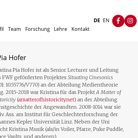
Faceb
DE
EN
il
Team
Forschung
Lehre
Kontakt
Pia Hofer
stina Pia Hofer ist als Senior Lecturer und Leitung
s FWF geförderten Projektes
Situating Cinesonics
I: 10.55776/V770) an der Abteilung Medientheorie
ig. 2015-2018 war Kristina für das Projekt
A Matter of
toricity
(
amatterofhistoricity.net
) an der Abteilung
nstgeschichte der Angewandten. 2008-1014 war sie
v. Ass. am Institut für Geschlechterforschung der
hannes Kepler Universität Linz. Neben der Uni
ht Kristina Musik (als/in Voiler, Pfarre, Puke Puddle,
ce Vaults, und anderen).