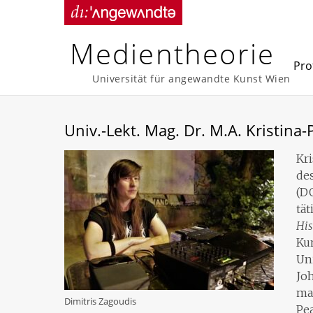
Skip
to
content
Medientheorie
Prof
Universität für angewandte Kunst Wien
Univ.-Lekt. Mag. Dr. M.A. Kristina-
Kri
de
(DO
tät
His
Ku
Uni
Jo
mac
Dimitris Zagoudis
Pea