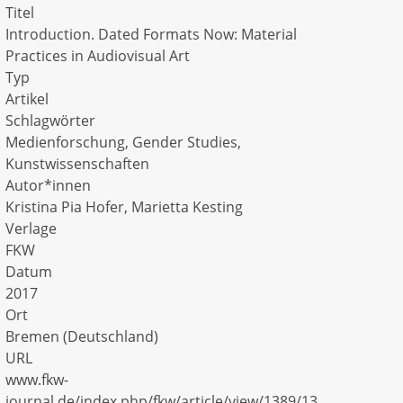
Titel
Introduction. Dated Formats Now: Material
Practices in Audiovisual Art
Typ
Artikel
Schlagwörter
Medienforschung, Gender Studies,
Kunstwissenschaften
Autor*innen
Kristina Pia Hofer, Marietta Kesting
Verlage
FKW
Datum
2017
Ort
Bremen (Deutschland)
URL
www.fkw-
journal.de/index.php/fkw/article/view/1389/13