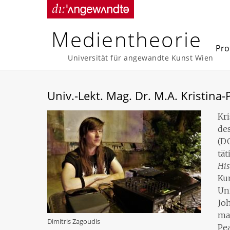
Skip
to
content
Medientheorie
Prof
Universität für angewandte Kunst Wien
Univ.-Lekt. Mag. Dr. M.A. Kristina-
Kri
de
(DO
tät
His
Ku
Uni
Jo
mac
Dimitris Zagoudis
Pea