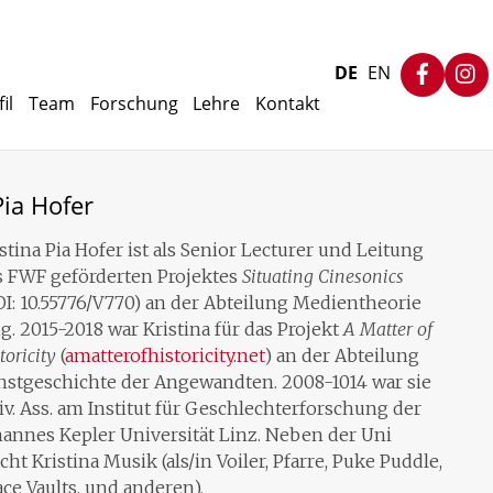
Faceb
DE
EN
il
Team
Forschung
Lehre
Kontakt
Pia Hofer
stina Pia Hofer ist als Senior Lecturer und Leitung
s FWF geförderten Projektes
Situating Cinesonics
I: 10.55776/V770) an der Abteilung Medientheorie
ig. 2015-2018 war Kristina für das Projekt
A Matter of
toricity
(
amatterofhistoricity.net
) an der Abteilung
nstgeschichte der Angewandten. 2008-1014 war sie
v. Ass. am Institut für Geschlechterforschung der
hannes Kepler Universität Linz. Neben der Uni
ht Kristina Musik (als/in Voiler, Pfarre, Puke Puddle,
ce Vaults, und anderen).