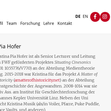
Faceb
DE
EN
il
Team
Forschung
Lehre
Kontakt
Pia Hofer
stina Pia Hofer ist als Senior Lecturer und Leitung
s FWF geförderten Projektes
Situating Cinesonics
I: 10.55776/V770) an der Abteilung Medientheorie
ig. 2015-2018 war Kristina für das Projekt
A Matter of
toricity
(
amatterofhistoricity.net
) an der Abteilung
nstgeschichte der Angewandten. 2008-1014 war sie
v. Ass. am Institut für Geschlechterforschung der
hannes Kepler Universität Linz. Neben der Uni
ht Kristina Musik (als/in Voiler, Pfarre, Puke Puddle,
ce Vaults, und anderen).