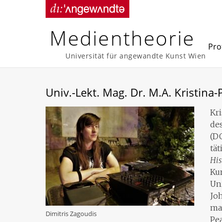
Skip
to
content
Medientheorie
Prof
Universität für angewandte Kunst Wien
Univ.-Lekt. Mag. Dr. M.A. Kristina-
Kri
de
(DO
tät
His
Ku
Uni
Jo
mac
Dimitris Zagoudis
Pea