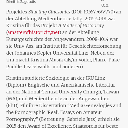
Dimitris Zagoudis
ten
Projektes
Situating Cinesonics
(DOI: 10.55776/V770) an
der Abteilung Medientheorie tätig. 2015-2018 war
Kristina für das Projekt
A Matter of Historicity
(
amatterofhistoricity.net
) an der Abteilung
Kunstgeschichte der Angewandten. 2008-1014 war
sie Univ. Ass. am Institut für Geschlechterforschung
der Johannes Kepler Universität Linz. Neben der
Uni macht Kristina Musik (als/in Voiler, Pfarre, Puke
Puddle, Peace Vaults, und anderen).
Kristina studierte Soziologie an der JKU Linz
(Diplom), Englische und Amerikanische Literatur
an der National Central University Chungli, Taiwan
(MA), und Medientheorie an der Angewandten
(PhD). Für ihre Dissertation “Media Genealogies and
the Pornographic ‘Real’: Essays on Amateur
Pornography” (Betreuung: Gabriele Jutz) erhielt sie
2015 den Award of Excellence, Staatspreis für beste