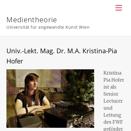
Skip
Men
to
content
Medientheorie
Universität für angewandte Kunst Wien
Univ.-Lekt. Mag. Dr. M.A. Kristina-Pia
Hofer
Kristina
Pia Hofer
ist als
Senior
Lecturer
und
Leitung
des FWF
geförder