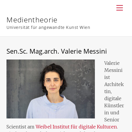
Skip
Men
to
content
Medientheorie
Universität für angewandte Kunst Wien
Sen.Sc. Mag.arch. Valerie Messini
Valerie
Messini
ist
Architek
tin,
digitale
Künstler
in und
Senior
Scientist am
Weibel Institut für digitale Kulturen
.